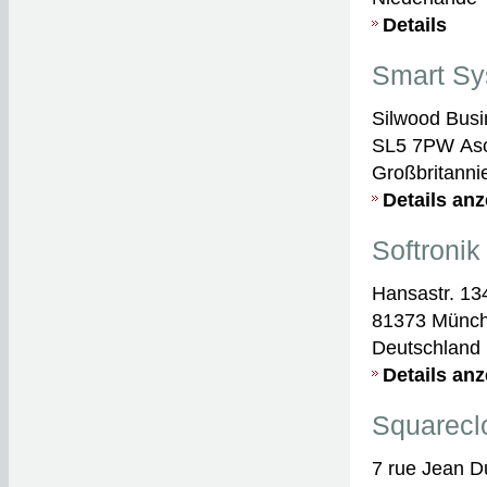
Details
Smart Sy
Silwood Busi
SL5 7PW As
Großbritanni
Details an
Softroni
Hansastr. 13
81373 Münc
Deutschland
Details an
Squarecl
7 rue Jean Du