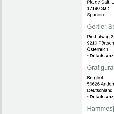
Pla de Salt, 
17190 Salt
Spanien
Gertler S
Pirkhofweg 3
9210 Pörtsc
Österreich
Details an
Grafigur
Berghof
56626 Ander
Deutschland
Details an
Hammes|