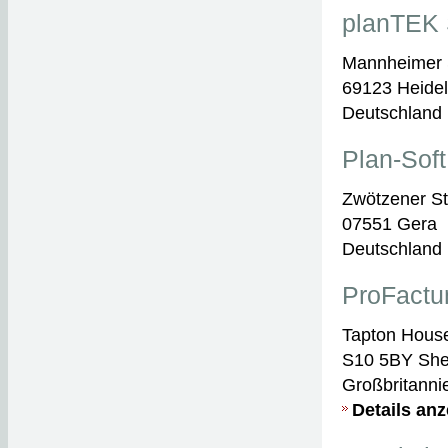
planTEK
Mannheimer S
69123 Heide
Deutschland
Plan-Sof
Zwötzener St
07551 Gera
Deutschland
ProFactu
Tapton House
S10 5BY Shef
Großbritanni
Details an