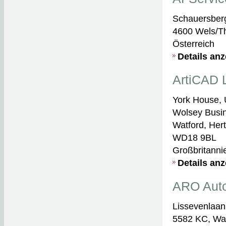
Schauersber
4600 Wels/T
Österreich
Details an
ArtiCAD 
York House, 
Wolsey Busi
Watford, Her
WD18 9BL
Großbritanni
Details an
ARO Auto
Lissevenlaan
5582 KC, Wa