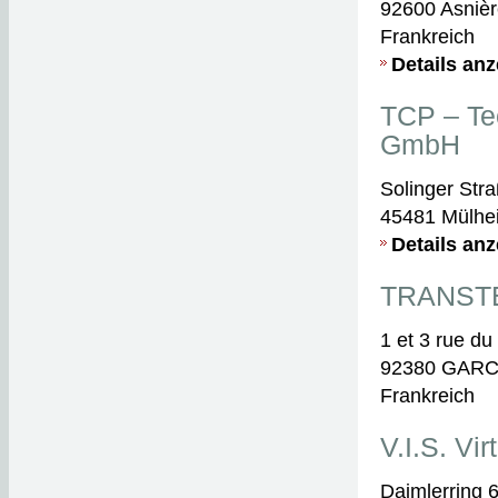
92600 Asnièr
Frankreich
Details an
TCP – Te
GmbH
Solinger Str
45481 Mülhe
Details an
TRANST
1 et 3 rue du
92380 GAR
Frankreich
V.I.S. Vi
Daimlerring 