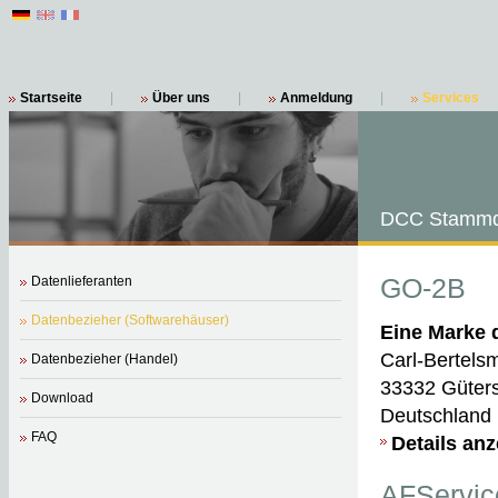
Startseite
|
Über uns
|
Anmeldung
|
Services
DCC Stammd
GO-2B
Datenlieferanten
Datenbezieher (Softwarehäuser)
Eine Marke 
Carl-Bertels
Datenbezieher (Handel)
33332 Güter
Download
Deutschland
FAQ
Details an
AFServic