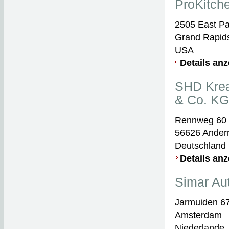
ProKitch
2505 East Par
Grand Rapid
USA
Details an
SHD Kre
& Co. KG
Rennweg 60
56626 Ander
Deutschland
Details an
Simar Aut
Jarmuiden 6
Amsterdam
Niederlande