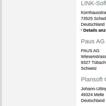
LINK-So
Kornhausstr
73525 Schw
Deutschland
Details an
Paus AG
PAUS AG
Wiesenstras
9327 Tübach
Schweiz
Plansoft
Johann-Utting
49324 Melle
Deutschland