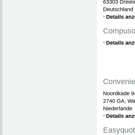
63303 Dreiei
Deutschland
Details an
Compusof
Details an
Convenie
Noordkade 9
2740 GA, Wa
Niederlande
Details an
Easyquo