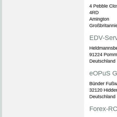
4 Pebble Clo
4RD
Amington
Großbritanni
EDV-Serv
Heldmannsbe
91224 Pomm
Deutschland
eOPuS 
Bünder Fußw
32120 Hidde
Deutschland
Forex-RC