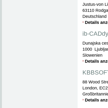
Justus-von Li
63110 Rodg
Deutschland
Details an
ib-CADdy
Dunajska ces
1000 Ljublja
Slowenien
Details an
KBBSOFT
88 Wood Stre
London, EC
Großbritanni
Details an