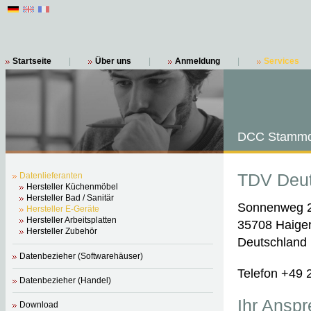
Startseite
|
Über uns
|
Anmeldung
|
Services
DCC Stammd
TDV Deut
Datenlieferanten
Hersteller Küchenmöbel
Hersteller Bad / Sanitär
Sonnenweg 
Hersteller E-Geräte
Hersteller Arbeitsplatten
35708 Haige
Hersteller Zubehör
Deutschland
Datenbezieher (Softwarehäuser)
Telefon +49 
Datenbezieher (Handel)
Ihr Anspr
Download