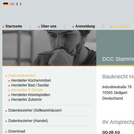
Startseite
|
Über uns
|
Anmeldung
|
Services
DCC Stammd
Datenlieferanten
Bauknecht H
Hersteller Küchenmöbel
Hersteller Bad / Sanitär
Industriestraße 78
Hersteller E-Geräte
70565 Stuttgart
Hersteller Arbeitsplatten
Deutschland
Hersteller Zubehör
Datenbezieher (Softwarehäuser)
Datenbezieher (Handel)
Ihr Ansprech
Download
GO-2B AG