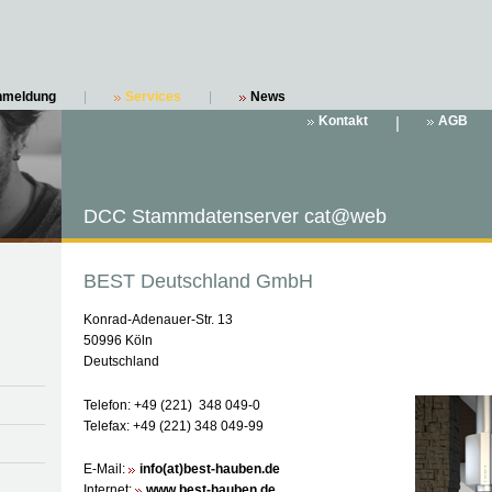
nmeldung
|
Services
|
News
Kontakt
|
AGB
DCC Stammdatenserver cat@web
BEST Deutschland GmbH
Konrad-Adenauer-Str. 13
50996 Köln
Deutschland
Telefon: +49 (221) 348 049-0
Telefax: +49 (221) 348 049-99
E-Mail:
info(at)best-hauben.de
Internet:
www.best-hauben.de