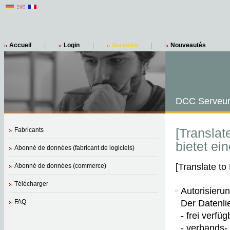
Accueil
|
Login
|
Services
|
Nouveautés
DCC Serveur
[Transla
Fabricants
bietet ei
Abonné de données (fabricant de logiciels)
[Translate to
Abonné de données (commerce)
Télécharger
Autorisieru
FAQ
Der Datenli
- frei verf
- verbands-