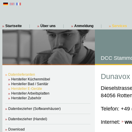
Startseite
|
Über uns
|
Anmeldung
|
Services
DCC Stammd
Dunavox
Datenlieferanten
Hersteller Küchenmöbel
Hersteller Bad / Sanitär
Dieselstrass
Hersteller E-Geräte
Hersteller Arbeitsplatten
84056 Rotte
Hersteller Zubehör
Telefon: +49
Datenbezieher (Softwarehäuser)
Datenbezieher (Handel)
Internet:
ww
Download