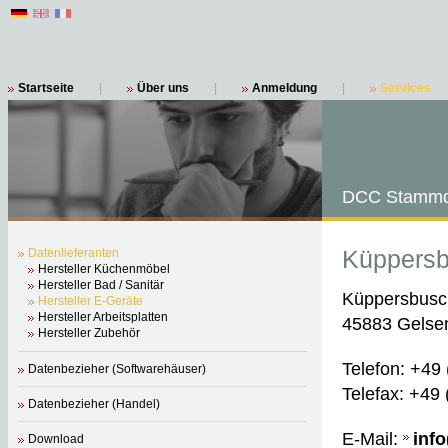
Startseite
|
Über uns
|
Anmeldung
|
Services
DCC Stammd
Küppers
Datenlieferanten
Hersteller Küchenmöbel
Hersteller Bad / Sanitär
Küppersbusc
Hersteller E-Geräte
Hersteller Arbeitsplatten
45883 Gelse
Hersteller Zubehör
Telefon: +49
Datenbezieher (Softwarehäuser)
Telefax: +49
Datenbezieher (Handel)
E-Mail:
inf
Download