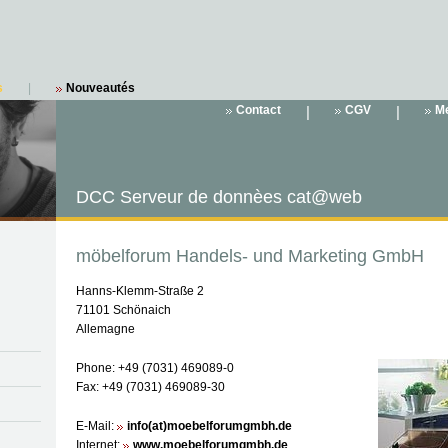
s
|
Nouveautés
Contact
|
CGV
|
Me
DCC Serveur de donnèes cat@web
möbelforum Handels- und Marketing GmbH
Hanns-Klemm-Straße 2
71101 Schönaich
Allemagne
Phone: +49 (7031) 469089-0
Fax: +49 (7031) 469089-30
E-Mail:
info(at)moebelforumgmbh.de
Internet:
www.moebelforumgmbh.de