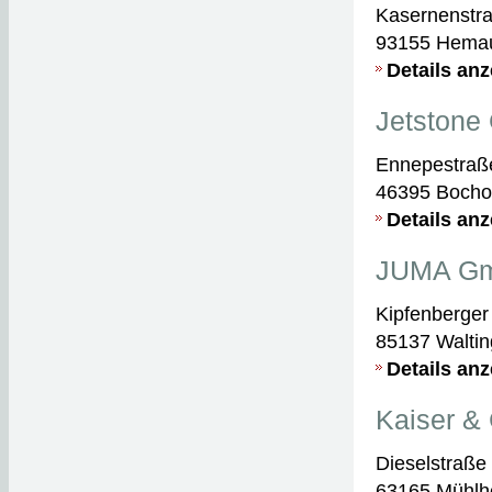
Kasernenstr
93155 Hema
Details an
Jetston
Ennepestraß
46395 Bocho
Details an
JUMA Gm
Kipfenberger 
85137 Waltin
Details an
Kaiser &
Dieselstraße
63165 Mühlh