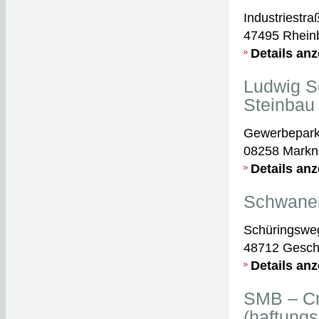
Industriestra
47495 Rhein
Details an
Ludwig S
Steinbau
Gewerbepark
08258 Markn
Details an
Schwan
Schüringswe
48712 Gesch
Details an
SMB – Cr
(haftung