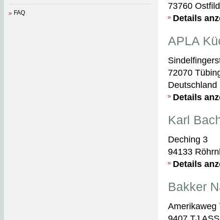
73760 Ostfild
FAQ
Details an
APLA Küc
Sindelfingerst
72070 Tübin
Deutschland
Details an
Karl Bac
Deching 3
94133 Röhrn
Details an
Bakker N
Amerikaweg 
9407 TJ ASS