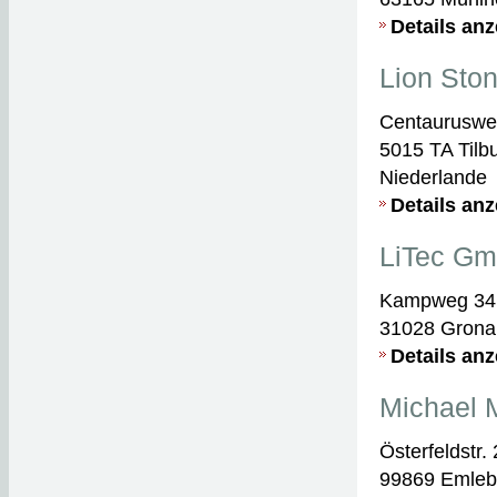
Details an
Lion Sto
Centauruswe
5015 TA Tilb
Niederlande
Details an
LiTec G
Kampweg 34
31028 Grona
Details an
Michael 
Österfeldstr. 
99869 Emle