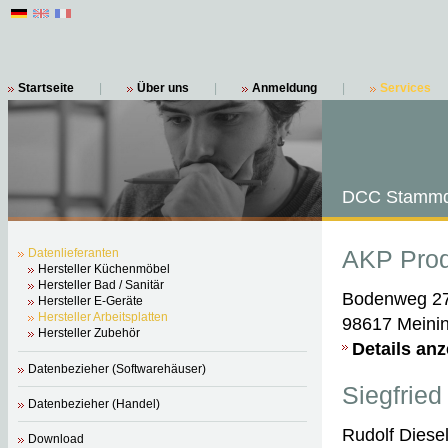
Startseite
|
Über uns
|
Anmeldung
|
Services
DCC Stammd
AKP Pro
Datenlieferanten
Hersteller Küchenmöbel
Hersteller Bad / Sanitär
Bodenweg 2
Hersteller E-Geräte
Hersteller Arbeitsplatten
98617 Meini
Hersteller Zubehör
Details an
Datenbezieher (Softwarehäuser)
Siegfried
Datenbezieher (Handel)
Rudolf Diese
Download