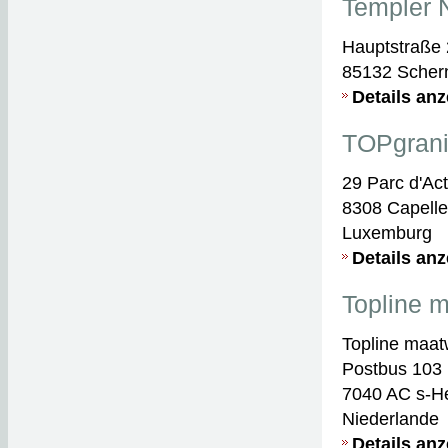
Templer 
Hauptstraße
85132 Schern
Details an
TOPgranit 
29 Parc d'Ac
8308 Capell
Luxemburg
Details an
Topline 
Topline maat
Postbus 103
7040 AC s-H
Niederlande
Details an