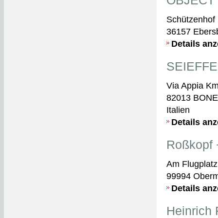
OBJECT
Schützenhof
36157 Ebers
Details an
SEIEFFE 
Via Appia Km
82013 BONE
Italien
Details an
Roßkopf 
Am Flugplatz
99994 Oberm
Details an
Heinrich