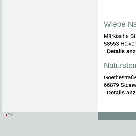
Wiebe Na
Märkische St
58553 Halve
Details an
Naturste
Goethestraß
66879 Stein
Details an
Top