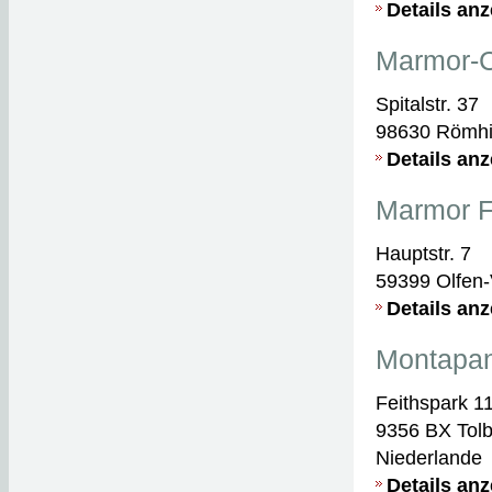
Details an
Marmor-
Spitalstr. 37
98630 Römhi
Details an
Marmor F
Hauptstr. 7
59399 Olfen
Details an
Montapan
Feithspark 1
9356 BX Tolb
Niederlande
Details an