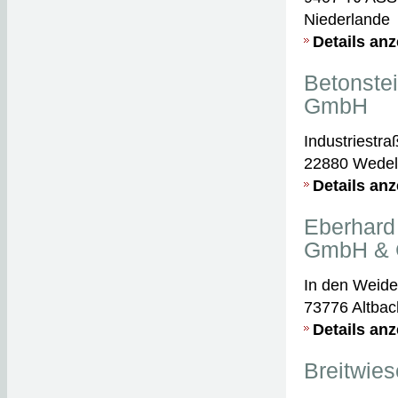
Niederlande
Details an
Betonste
GmbH
Industriestra
22880 Wedel
Details an
Eberhard
GmbH & 
In den Weide
73776 Altbac
Details an
Breitwie