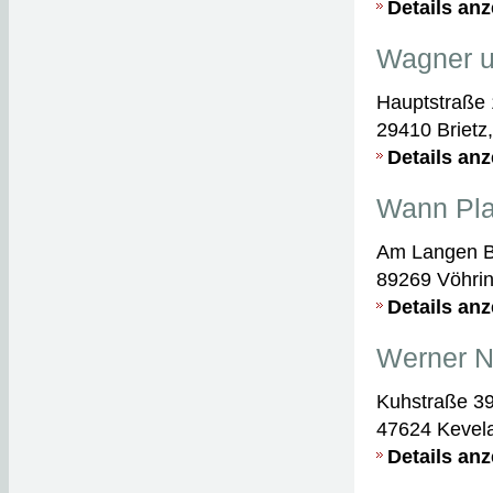
Details an
Wagner 
Hauptstraße
29410 Brietz
Details an
Wann Pla
Am Langen B
89269 Vöhri
Details an
Werner 
Kuhstraße 3
47624 Kevel
Details an