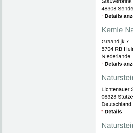
Stauverbrink
48308 Send
Details an
Kemie Na
Graandijk 7
5704 RB He
Niederlande
Details an
Naturste
Lichtenauer S
08328 Stütz
Deutschland
Details
Naturste