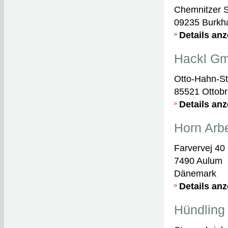
Chemnitzer S
09235 Burkha
Details an
Hackl G
Otto-Hahn-St
85521 Ottob
Details an
Horn Arbe
Farvervej 40
7490 Aulum
Dänemark
Details an
Hündling