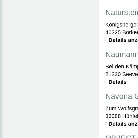
Naturste
Königsberger 
46325 Borke
Details an
Nauman
Bei den Käm
21220 Seeve
Details
Navona 
Zum Wolfsgr
36088 Hünfe
Details an