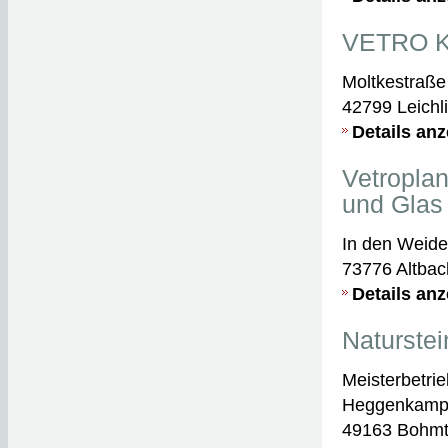
VETRO K
Moltkestraße
42799 Leichl
Details an
Vetroplan
und Gla
In den Weide
73776 Altbac
Details an
Naturste
Meisterbetrie
Heggenkamp
49163 Bohm