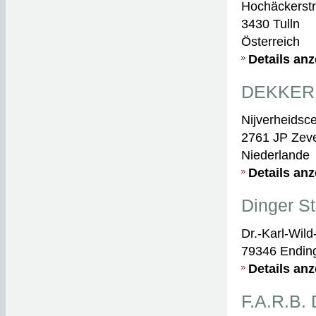
Hochäckerst
3430 Tulln
Österreich
Details an
DEKKER
Nijverheidsc
2761 JP Zev
Niederlande
Details an
Dinger 
Dr.-Karl-Wild-
79346 Endin
Details an
F.A.R.B.