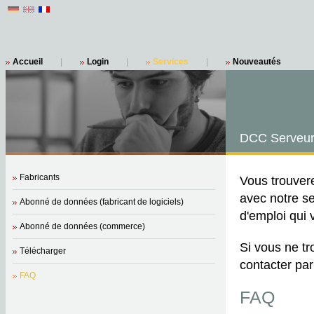
Accueil
|
Login
|
Services
|
Nouveautés
DCC Serveur
Fabricants
Vous trouvere
avec notre s
Abonné de données (fabricant de logiciels)
d'emploi qui v
Abonné de données (commerce)
Si vous ne t
Télécharger
contacter par
FAQ
FAQ