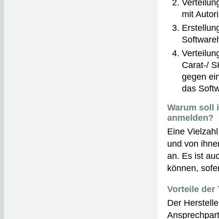
Verteilun
mit Autor
Erstellun
Software
Verteilun
Carat-/ S
gegen ei
das Soft
Warum soll i
anmelden?
Eine Vielzah
und von ihne
an. Es ist a
können, sofer
Vorteile der
Der Herstelle
Ansprechpart