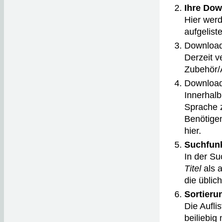
Ihre Do
Hier wer
aufgeliste
Downloa
Derzeit v
Zubehör/A
Downloa
Innerhalb
Sprache 
Benötigen
hier.
Suchfun
In der S
Titel
als 
die üblic
Sortieru
Die Aufli
beiliebig