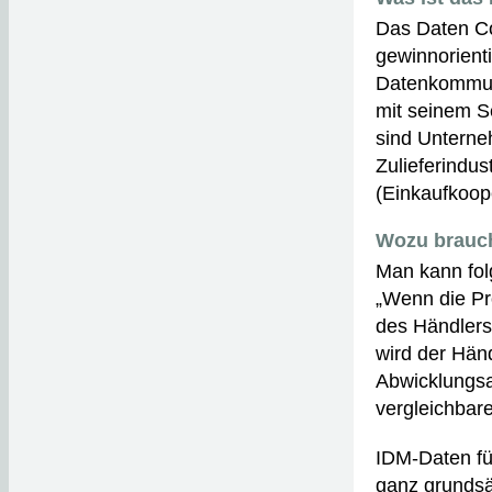
Das Daten Co
gewinnorienti
Datenkommuni
mit seinem Se
sind Unterne
Zulieferindu
(Einkaufkoope
Wozu brauch
Man kann folg
„Wenn die Pr
des Händlers,
wird der Hän
Abwicklungsa
vergleichbare
IDM-Daten fü
ganz grundsä